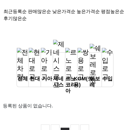
최근등록순
판매많은순
낮은가격순
높은가격순
평점높은순
후기많은순
전체
현대
기아
제네
르노
KGM(쌍
쉐보
수입
시스
코리
용)
레
아
등록된 상품이 없습니다.