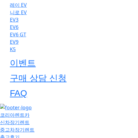
레이 EV
니로 EV
EV3
EV6
EV6 GT
EV9
K5
이벤트
구매 상담 신청
FAQ
코리아렌트카
신차장기렌트
중고차장기렌트
출고후기