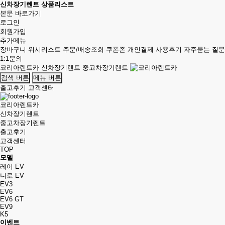
신차장기렌트 상품리스트
본문 바로가기
로그인
회원가입
추가메뉴
장바구니
위시리스트
주문/배송조회
쿠폰존
개인결제
사용후기
자주묻는 질문
1:1문의
코리아렌트카
신차장기렌트
중고차장기렌트
검색 버튼
메뉴 버튼
출고후기
고객센터
코리아렌트카
신차장기렌트
중고차장기렌트
출고후기
고객센터
TOP
모델
레이 EV
니로 EV
EV3
EV6
EV6 GT
EV9
K5
이벤트