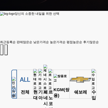
당신의 소중한 내일을 위한 선택
최근등록순
판매많은순
낮은가격순
높은가격순
평점높은순
후기많은순
인
KGM(쌍
전체
현
기
제
르
쉐보레
수
기
용)
대
아
네
노
입
시
코