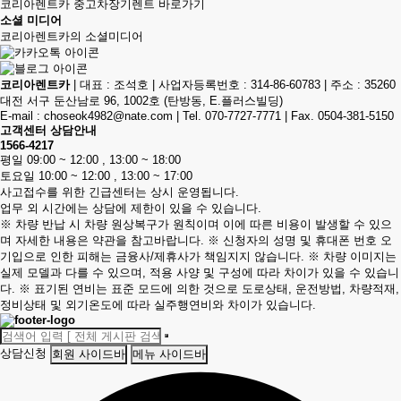
코리아렌트카 중고차장기렌트
바로가기
소셜 미디어
코리아렌트카의 소셜미디어
코리아렌트카
|
대표 : 조석호
|
사업자등록번호 : 314-86-60783
|
주소 : 35260
대전 서구 둔산남로 96, 1002호 (탄방동, E.플러스빌딩)
E-mail :
choseok4982@nate.com
|
Tel. 070-7727-7771
|
Fax. 0504-381-5150
고객센터 상담안내
1566-4217
평일
09:00 ~ 12:00 , 13:00 ~ 18:00
토요일
10:00 ~ 12:00 , 13:00 ~ 17:00
사고접수를 위한 긴급센터는 상시 운영됩니다.
업무 외 시간에는 상담에 제한이 있을 수 있습니다.
※ 차량 반납 시 차량 원상복구가 원칙이며 이에 따른 비용이 발생할 수 있으
며 자세한 내용은 약관을 참고바랍니다.
※ 신청자의 성명 및 휴대폰 번호 오
기입으로 인한 피해는 금융사/제휴사가 책임지지 않습니다.
※ 차량 이미지는
실제 모델과 다를 수 있으며, 적용 사양 및 구성에 따라 차이가 있을 수 있습니
다.
※ 표기된 연비는 표준 모드에 의한 것으로 도로상태, 운전방법, 차량적재,
정비상태 및 외기온도에 따라 실주행연비와 차이가 있습니다.
상담신청
회원 사이드바
메뉴 사이드바