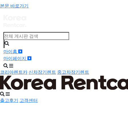
본문 바로가기
마이홈
마이페이지
검
메
색
뉴
코리아렌트카
신차장기렌트
중고차장기렌트
버
버
튼
튼
검
메
색
뉴
출고후기
고객센터
버
버
튼
튼